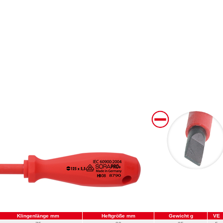
Klingenlänge mm
Heftgröße mm
Gewicht g
VE