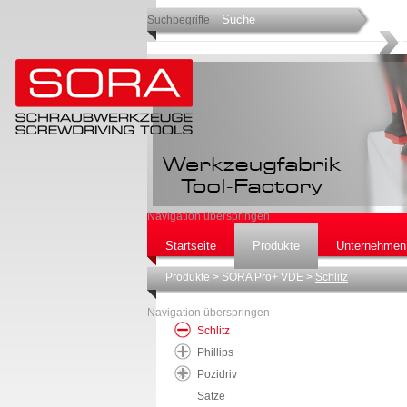
Suchbegriffe
Navigation überspringen
Startseite
Produkte
Unternehmen
Produkte
>
SORA Pro+ VDE
>
Schlitz
Navigation überspringen
Schlitz
Phillips
Pozidriv
Sätze